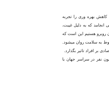
ط انجمن روانپزشکی آمریکا، کارمندانی که مبتلا به افسردگی باشند و درمان نشوند، 35 درصد کاهش بهره وری را تجربه
 کاهش بهره وری در مجموع به ضرر 210.5 میلیارد دلاری در می انجامد که به دلیل غیبت،
ن روبرو هستیم این است که
بوط به سلامت روان میشود.
 بر افراد تاثیر بگذارد.
هان، افسردگی علت اصلی ناتوانی است، به طوریکه سازمان بهداشت جهانی تخمین میزند که 300 میلیون نفر در سراسر جهان با